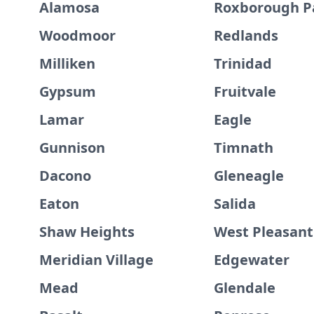
Alamosa
Roxborough P
Woodmoor
Redlands
Milliken
Trinidad
Gypsum
Fruitvale
Lamar
Eagle
Gunnison
Timnath
Dacono
Gleneagle
Eaton
Salida
Shaw Heights
West Pleasant
Meridian Village
Edgewater
Mead
Glendale