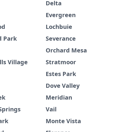
Delta
Evergreen
od
Lochbuie
 Park
Severance
Orchard Mesa
lls Village
Stratmoor
Estes Park
Dove Valley
ek
Meridian
Springs
Vail
ark
Monte Vista