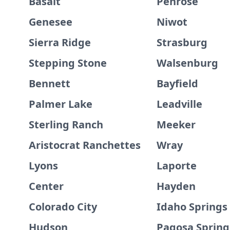
Basalt
Penrose
Genesee
Niwot
Sierra Ridge
Strasburg
Stepping Stone
Walsenburg
Bennett
Bayfield
Palmer Lake
Leadville
Sterling Ranch
Meeker
Aristocrat Ranchettes
Wray
Lyons
Laporte
Center
Hayden
Colorado City
Idaho Springs
Hudson
Pagosa Spring