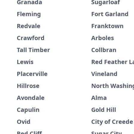
Granada
Sugarloaf
Fleming
Fort Garland
Redvale
Franktown
Crawford
Arboles
Tall Timber
Collbran
Lewis
Red Feather L
Placerville
Vineland
Hillrose
North Washin
Avondale
Alma
Capulin
Gold Hill
Ovid
City of Creede
Red Cliff
Sugar City