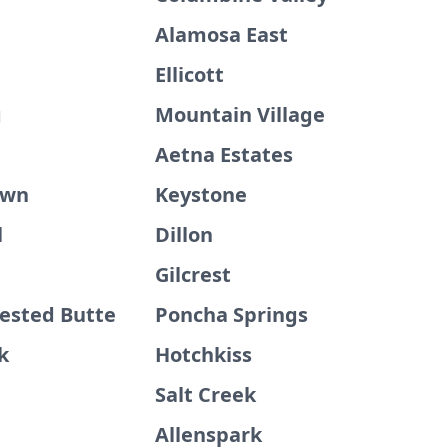
Alamosa East
Ellicott
g
Mountain Village
Aetna Estates
own
Keystone
l
Dillon
Gilcrest
ested Butte
Poncha Springs
k
Hotchkiss
Salt Creek
Allenspark