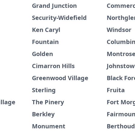
Grand Junction
Commerce
Security-Widefield
Northgle
Ken Caryl
Windsor
Fountain
Columbi
Golden
Montros
Cimarron Hills
Johnsto
Greenwood Village
Black For
Sterling
Fruita
illage
The Pinery
Fort Mor
Berkley
Fairmoun
Monument
Berthou