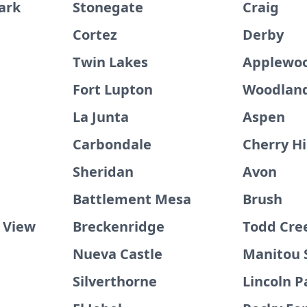
ark
Stonegate
Craig
Cortez
Derby
Twin Lakes
Applewo
Fort Lupton
Woodland
La Junta
Aspen
Carbondale
Cherry Hi
Sheridan
Avon
Battlement Mesa
Brush
 View
Breckenridge
Todd Cre
Nueva Castle
Manitou 
Silverthorne
Lincoln P