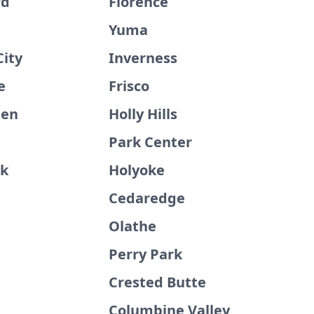
rd
Florence
Yuma
City
Inverness
e
Frisco
een
Holly Hills
Park Center
ek
Holyoke
Cedaredge
Olathe
Perry Park
Crested Butte
Columbine Valley