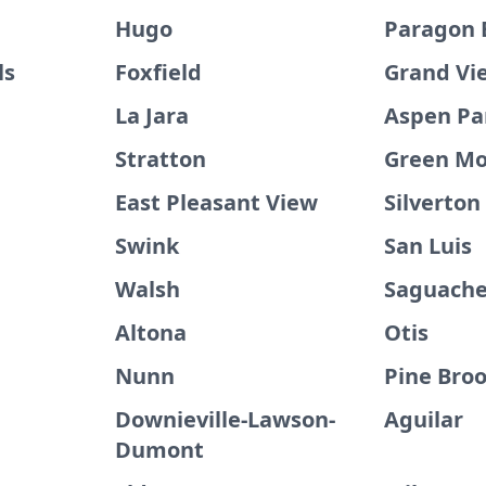
Hugo
Paragon 
ls
Foxfield
Grand Vi
La Jara
Aspen Pa
Stratton
Green Mo
East Pleasant View
Silverton
Swink
San Luis
Walsh
Saguach
Altona
Otis
Nunn
Pine Broo
Downieville-Lawson-
Aguilar
Dumont