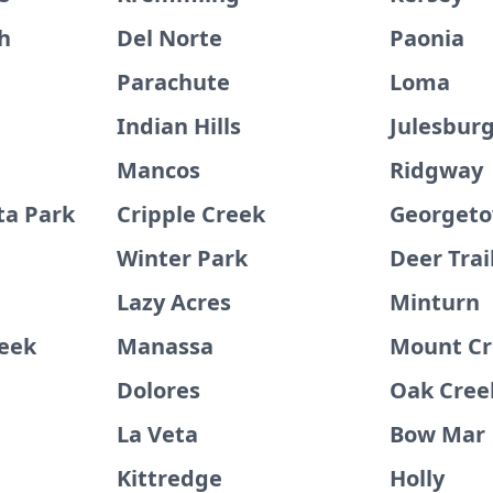
h
Del Norte
Paonia
Parachute
Loma
Indian Hills
Julesbur
Mancos
Ridgway
ta Park
Cripple Creek
Georget
Winter Park
Deer Trai
Lazy Acres
Minturn
eek
Manassa
Mount Cr
Dolores
Oak Cree
La Veta
Bow Mar
Kittredge
Holly