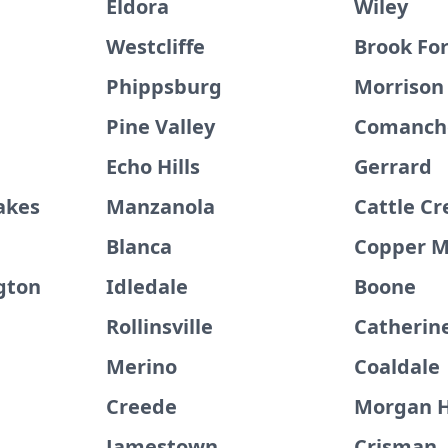
Eldora
Wiley
Westcliffe
Brook Fo
Phippsburg
Morrison
Pine Valley
Comanch
Echo Hills
Gerrard
akes
Manzanola
Cattle Cr
Blanca
Copper M
gton
Idledale
Boone
Rollinsville
Catherin
Merino
Coaldale
Creede
Morgan H
Jamestown
Crisman