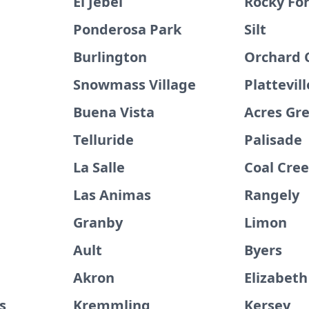
El Jebel
Rocky Fo
Ponderosa Park
Silt
Burlington
Orchard 
Snowmass Village
Plattevill
Buena Vista
Acres Gr
Telluride
Palisade
La Salle
Coal Cre
Las Animas
Rangely
Granby
Limon
Ault
Byers
Akron
Elizabeth
s
Kremmling
Kersey