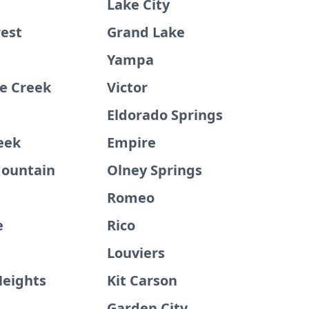
Lake City
rest
Grand Lake
Yampa
e Creek
Victor
Eldorado Springs
eek
Empire
ountain
Olney Springs
Romeo
e
Rico
Louviers
eights
Kit Carson
Garden City