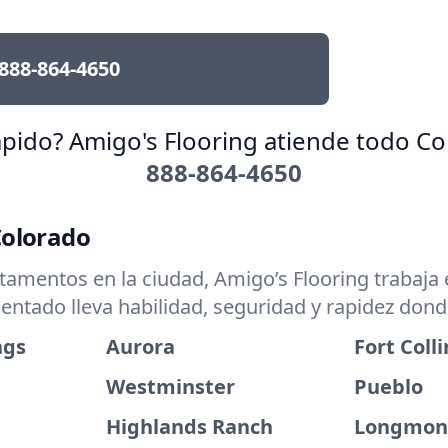
888-864-4650
ápido? Amigo's Flooring atiende todo Co
888-864-4650
Colorado
mentos en la ciudad, Amigo’s Flooring trabaja e
entado lleva habilidad, seguridad y rapidez don
ngs
Aurora
Fort Colli
Westminster
Pueblo
Highlands Ranch
Longmon