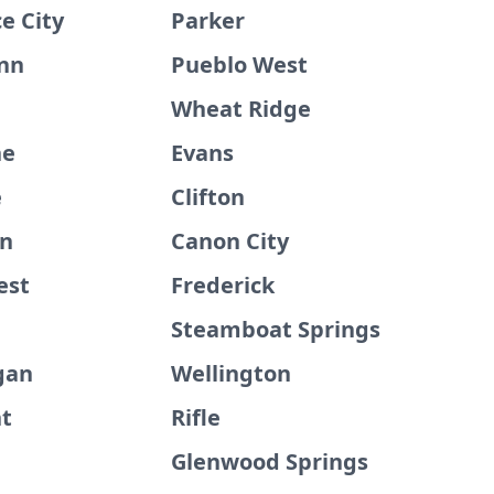
 City
Parker
nn
Pueblo West
Wheat Ridge
ne
Evans
e
Clifton
wn
Canon City
est
Frederick
Steamboat Springs
gan
Wellington
t
Rifle
d
Glenwood Springs