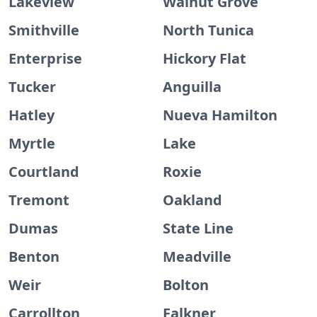
Lakeview
Walnut Grove
Smithville
North Tunica
Enterprise
Hickory Flat
Tucker
Anguilla
Hatley
Nueva Hamilton
Myrtle
Lake
Courtland
Roxie
Tremont
Oakland
Dumas
State Line
Benton
Meadville
Weir
Bolton
Carrollton
Falkner