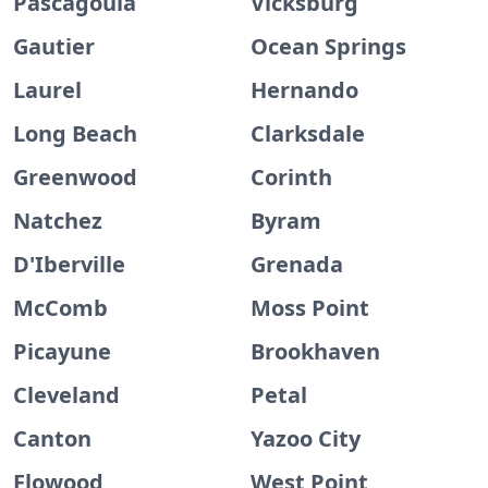
Pascagoula
Vicksburg
Gautier
Ocean Springs
Laurel
Hernando
Long Beach
Clarksdale
Greenwood
Corinth
Natchez
Byram
D'Iberville
Grenada
McComb
Moss Point
Picayune
Brookhaven
Cleveland
Petal
Canton
Yazoo City
Flowood
West Point