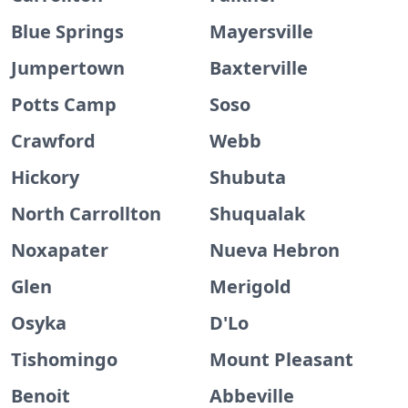
Blue Springs
Mayersville
Jumpertown
Baxterville
Potts Camp
Soso
Crawford
Webb
Hickory
Shubuta
North Carrollton
Shuqualak
Noxapater
Nueva Hebron
Glen
Merigold
Osyka
D'Lo
Tishomingo
Mount Pleasant
Benoit
Abbeville