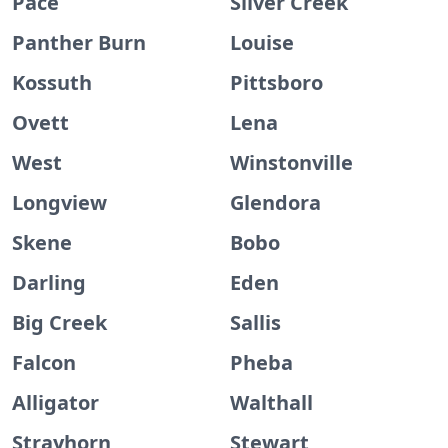
Pace
Silver Creek
Panther Burn
Louise
Kossuth
Pittsboro
Ovett
Lena
West
Winstonville
Longview
Glendora
Skene
Bobo
Darling
Eden
Big Creek
Sallis
Falcon
Pheba
Alligator
Walthall
Strayhorn
Stewart