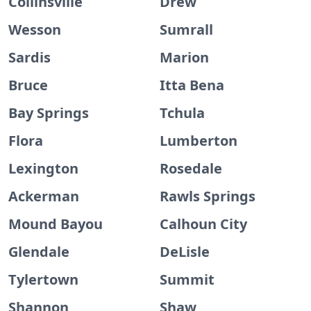
Collinsville
Drew
Wesson
Sumrall
Sardis
Marion
Bruce
Itta Bena
Bay Springs
Tchula
Flora
Lumberton
Lexington
Rosedale
Ackerman
Rawls Springs
Mound Bayou
Calhoun City
Glendale
DeLisle
Tylertown
Summit
Shannon
Shaw