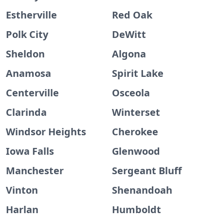
Estherville
Red Oak
Polk City
DeWitt
Sheldon
Algona
Anamosa
Spirit Lake
Centerville
Osceola
Clarinda
Winterset
Windsor Heights
Cherokee
Iowa Falls
Glenwood
Manchester
Sergeant Bluff
Vinton
Shenandoah
Harlan
Humboldt