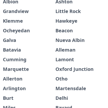
Albion
Ashton
Grandview
Little Rock
Klemme
Hawkeye
Ocheyedan
Beacon
Galva
Nueva Albin
Batavia
Alleman
Cumming
Lamont
Marquette
Oxford Junction
Allerton
Otho
Arlington
Martensdale
Burt
Delhi
Miles
Bayard