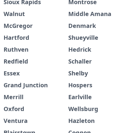
Sioux Rapids
Montrose
Walnut
Middle Amana
McGregor
Denmark
Hartford
Shueyville
Ruthven
Hedrick
Redfield
Schaller
Essex
Shelby
Grand Junction
Hospers
Merrill
Earlville
Oxford
Wellsburg
Ventura
Hazleton
Blairstown
Coggon