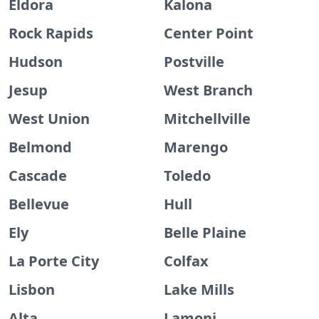
Eldora
Kalona
Rock Rapids
Center Point
Hudson
Postville
Jesup
West Branch
West Union
Mitchellville
Belmond
Marengo
Cascade
Toledo
Bellevue
Hull
Ely
Belle Plaine
La Porte City
Colfax
Lisbon
Lake Mills
Alta
Lamoni