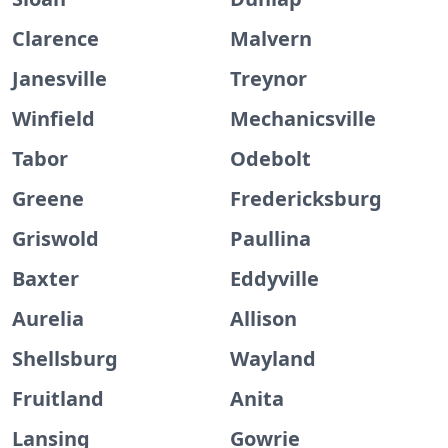
Clarence
Malvern
Janesville
Treynor
Winfield
Mechanicsville
Tabor
Odebolt
Greene
Fredericksburg
Griswold
Paullina
Baxter
Eddyville
Aurelia
Allison
Shellsburg
Wayland
Fruitland
Anita
Lansing
Gowrie