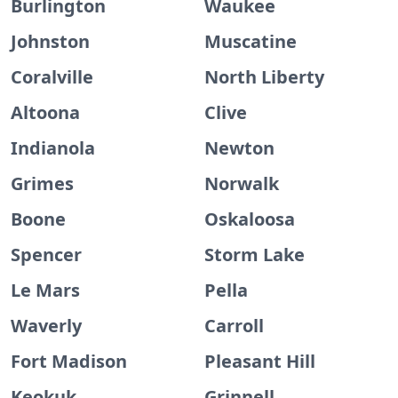
Burlington
Waukee
Johnston
Muscatine
Coralville
North Liberty
Altoona
Clive
Indianola
Newton
Grimes
Norwalk
Boone
Oskaloosa
Spencer
Storm Lake
Le Mars
Pella
Waverly
Carroll
Fort Madison
Pleasant Hill
Keokuk
Grinnell