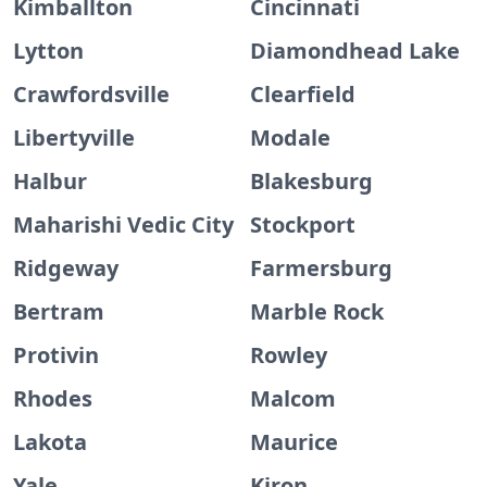
Kimballton
Cincinnati
Lytton
Diamondhead Lake
Crawfordsville
Clearfield
Libertyville
Modale
Halbur
Blakesburg
Maharishi Vedic City
Stockport
Ridgeway
Farmersburg
Bertram
Marble Rock
Protivin
Rowley
Rhodes
Malcom
Lakota
Maurice
Yale
Kiron