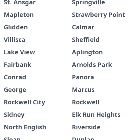
St. Ansgar
Springville
Mapleton
Strawberry Point
Glidden
Calmar
Villisca
Sheffield
Lake View
Aplington
Fairbank
Arnolds Park
Conrad
Panora
George
Marcus
Rockwell City
Rockwell
Sidney
Elk Run Heights
North English
Riverside
Sloan
Dunlap