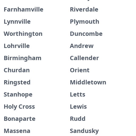
Farnhamville
Riverdale
Lynnville
Plymouth
Worthington
Duncombe
Lohrville
Andrew
Birmingham
Callender
Churdan
Orient
Ringsted
Middletown
Stanhope
Letts
Holy Cross
Lewis
Bonaparte
Rudd
Massena
Sandusky