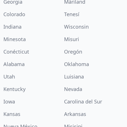
Georgia
Máriland
Colorado
Tenesí
Indiana
Wisconsin
Minesota
Misuri
Conécticut
Oregón
Alabama
Oklahoma
Utah
Luisiana
Kentucky
Nevada
Iowa
Carolina del Sur
Kansas
Arkansas
Nueva México
Misisipi