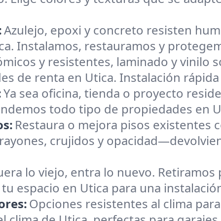
:
Azulejo, epoxi y concreto resisten hu
tica. Instalamos, restauramos y proteg
micos y resistentes, laminado y vinilo 
es de renta en Utica. Instalación rápid
:
Ya sea oficina, tienda o proyecto resid
tendemos todo tipo de propiedades en Ut
os:
Restaura o mejora pisos existentes c
rayones, crujidos y opacidad—devolvien
uera lo viejo, entra lo nuevo. Retiramos 
 tu espacio en Utica para una instalació
ores:
Opciones resistentes al clima par
 clima de Utica, perfectas para garajes,