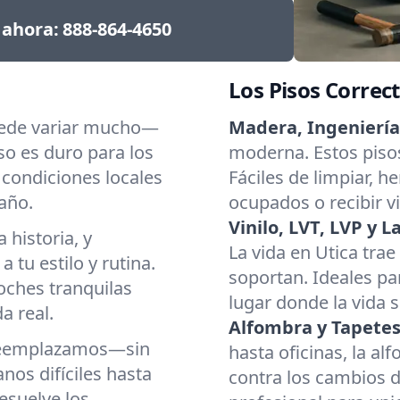
 ahora:
888-864-4650
Los Pisos Correc
puede variar mucho—
Madera, Ingenierí
o es duro para los
moderna. Estos pisos
 condiciones locales
Fáciles de limpiar, 
año.
ocupados o recibir vi
Vinilo, LVT, LVP y 
 historia, y
La vida en Utica tra
tu estilo y rutina.
soportan. Ideales pa
noches tranquilas
lugar donde la vida
a real.
Alfombra y Tapetes
 reemplazamos—sin
hasta oficinas, la a
nos difíciles hasta
contra los cambios d
esuelve los