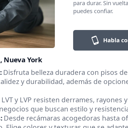
para durar. Sin vuelt
puedes confiar.
Habla co
a, Nueva York
:
Disfruta belleza duradera con pisos d
alidez y durabilidad, además de opcion
:
LVT y LVP resisten derrames, rayones y
negocios que buscan estilo y resistenci
:
Desde recámaras acogedoras hasta ofi
 Elige colores y texturas que se adapten